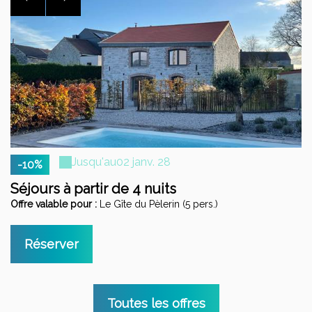
Jusqu'au
02 janv. 28
-10%
Séjours à partir de 4 nuits
S
Offre valable pour :
Le Gîte du Pèlerin (5 pers.)
Of
Réserver
Toutes les offres